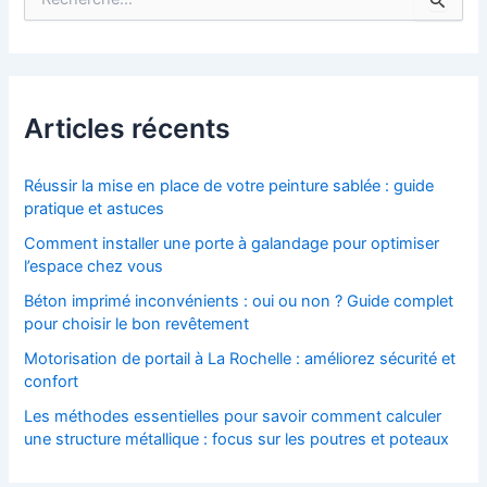
e
c
h
e
r
c
Articles récents
h
e
r
Réussir la mise en place de votre peinture sablée : guide
pratique et astuces
:
Comment installer une porte à galandage pour optimiser
l’espace chez vous
Béton imprimé inconvénients : oui ou non ? Guide complet
pour choisir le bon revêtement
Motorisation de portail à La Rochelle : améliorez sécurité et
confort
Les méthodes essentielles pour savoir comment calculer
une structure métallique : focus sur les poutres et poteaux