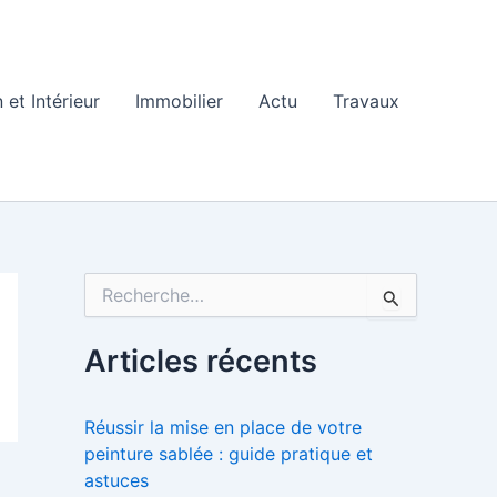
 et Intérieur
Immobilier
Actu
Travaux
R
e
c
h
Articles récents
e
r
c
Réussir la mise en place de votre
h
peinture sablée : guide pratique et
e
astuces
r