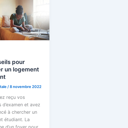
eils pour
er un logement
nt
tale
/
8 novembre 2022
ez reçu vos
ts d’examen et avez
é à chercher un
t étudiant. La
he d’un foyer pour