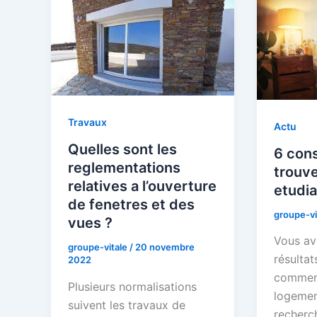
Travaux
Actu
Quelles sont les
6 cons
reglementations
trouv
relatives a l’ouverture
etudia
de fenetres et des
groupe-vi
vues ?
Vous av
groupe-vitale
/
20 novembre
résulta
2022
commenc
Plusieurs normalisations
logemen
suivent les travaux de
recherc