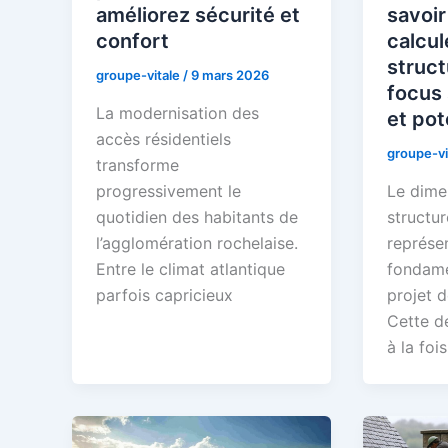
améliorez sécurité et
savoi
confort
calcul
struct
groupe-vitale
/
9 mars 2026
focus 
La modernisation des
et po
accès résidentiels
groupe-vi
transforme
progressivement le
Le dime
quotidien des habitants de
structur
l’agglomération rochelaise.
représe
Entre le climat atlantique
fondame
parfois capricieux
projet d
Cette d
à la fois