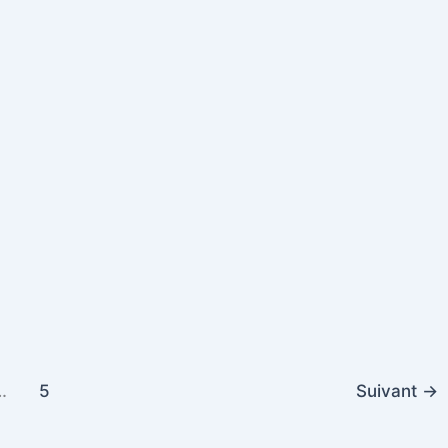
…
5
Suivant
→