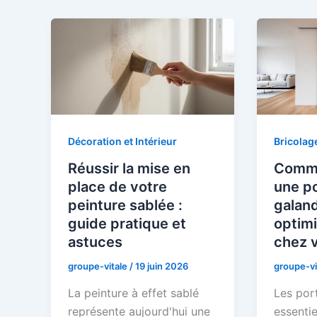
Décoration et Intérieur
Bricolag
Réussir la mise en
Comme
place de votre
une po
peinture sablée :
galan
guide pratique et
optimi
astuces
chez 
groupe-vitale
/
19 juin 2026
groupe-vi
La peinture à effet sablé
Les port
représente aujourd'hui une
essenti