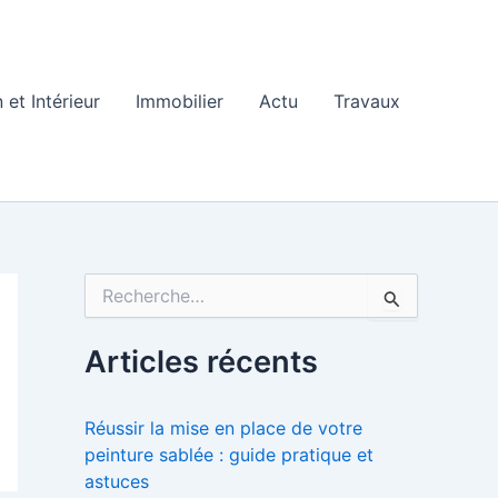
 et Intérieur
Immobilier
Actu
Travaux
R
e
c
h
Articles récents
e
r
c
Réussir la mise en place de votre
h
peinture sablée : guide pratique et
e
astuces
r