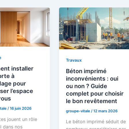
e
Travaux
nt installer
Béton imprimé
rte à
inconvénients : oui
dage pour
ou non ? Guide
ser l’espace
complet pour choisir
vous
le bon revêtement
tale
/
16 juin 2026
groupe-vitale
/
12 mars 2026
es jouent un rôle
Le béton imprimé séduit de
el dans nos