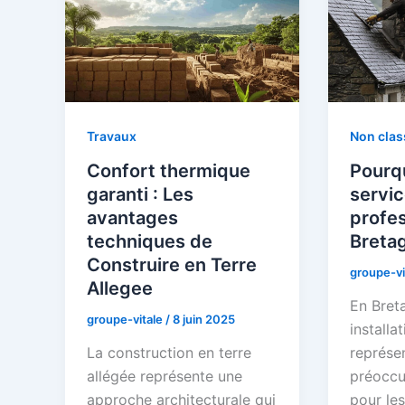
Travaux
Non clas
Confort thermique
Pourqu
garanti : Les
servi
avantages
profes
techniques de
Breta
Construire en Terre
groupe-vi
Allegee
En Breta
groupe-vitale
/
8 juin 2025
installa
La construction en terre
représe
allégée représente une
préoccu
approche architecturale qui
pour les