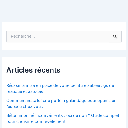
R
e
c
h
e
r
c
Articles récents
h
e
r
Réussir la mise en place de votre peinture sablée : guide
pratique et astuces
:
Comment installer une porte à galandage pour optimiser
l’espace chez vous
Béton imprimé inconvénients : oui ou non ? Guide complet
pour choisir le bon revêtement